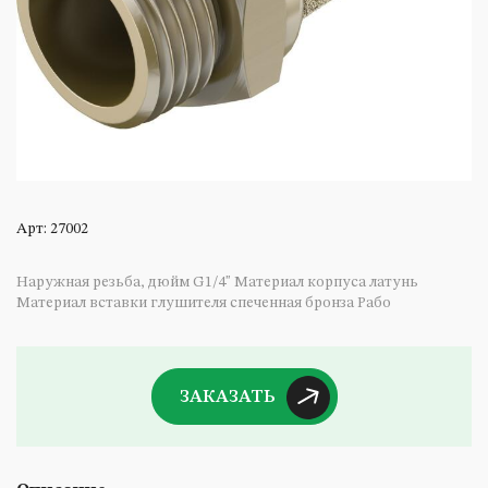
неводство
ильное оборудование
ектрооборудование и ремни
анги
оменклатура иное
Арт: 27002
Наружная резьба, дюйм G1/4" Материал корпуса латунь
Материал вставки глушителя спеченная бронза Рабо
ЗАКАЗАТЬ