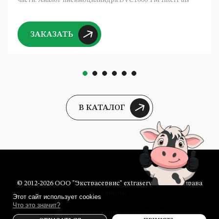
ЗАКАЗАТЬ
В КАТАЛОГ
© 2012-2026 ООО "Экстрасервис" extraservice.by Все права
защищены
Этот сайт использует cookies
Что это значит?
Разработка сайта
ZmitroC.by
™