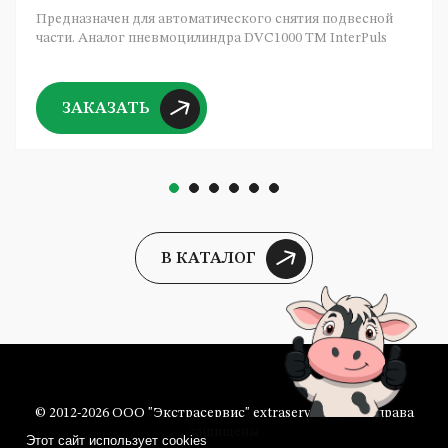
Предназначен для автоматического снятия подвесной
части. Аналог пневмоцилиндра DVC1000 ТМ InterPuls
ЗАКАЗАТЬ
В КАТАЛОГ
© 2012-2026 ООО "Экстрасервис" extraservice.by Все права
защищены
Этот сайт использует cookies