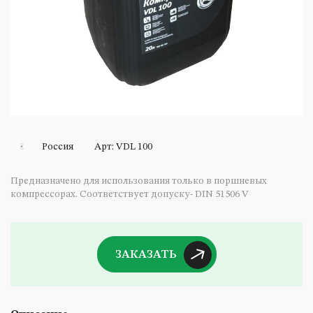
неводство
ильное оборудование
ектрооборудование и ремни
анги
оменклатура иное
Россия
Арт: VDL 100
Предназначено для использования только в поршневых
компрессорах. Соответствует допуску- DIN 51506 V
ЗАКАЗАТЬ