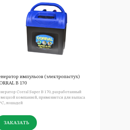
енератор импульсов (электропастух)
Штырь огр
ORRAL В 170
Штырь плас
енератор Corral Super B 170, разработанный
организации
емецкой компанией, применяется для выпаса
несколько у
РС, лошадей
ЗАКАЗАТЬ
ЗАКАЗ