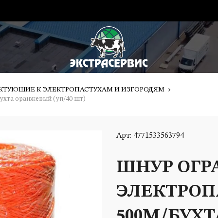
ТУЮЩИЕ К ЭЛЕКТРОПАСТУХАМ И ИЗГОРОДЯМ
ухта оранжевый (уп/40 шт)
Арт: 4771533563794
ШНУР ОГР
ЭЛЕКТРОПА
500М/БУХ